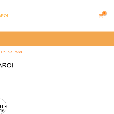
through
29.90 €
AROI
 Double Paroi
AROI
es -
ml