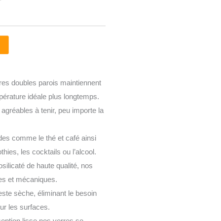
es doubles parois maintiennent
pérature idéale plus longtemps.
agréables à tenir, peu importe la
es comme le thé et café ainsi
hies, les cocktails ou l’alcool.
silicaté de haute qualité, nos
es et mécaniques.
este sèche, éliminant le besoin
ur les surfaces.
eption lisse nos verres se