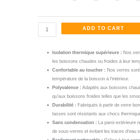
Café
Double
Paroi
ADD TO CART
quantity
Isolation thermique supérieure :
Nos verr
les boissons chaudes ou froides à leur tem
Confortable au toucher :
Nos verres sont 
température de la boisson à l’intérieur.
Polyvalence :
Adaptés aux boissons chaud
qu’aux boissons froides telles que les smoot
Durabilité :
Fabriqués à partir de verre boro
tasses sont résistants aux chocs thermiqu
Sans condensation :
La paroi extérieure r
de sous-verres et évitant les traces d’eau s
Facilement nettoyable :
Grâce à leur conc