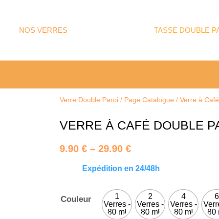
NOS VERRES
TASSE DOUBLE P
Verre Double Paroi
/
Page Catalogue
/
Verre à Café
VERRE À CAFÉ DOUBLE P
9.90
€
–
29.90
€
Price
Expédition en 24/48h
range:
9.90 €
1
through
2
4
6
Couleur
Verre
Verres -
Verres -
Verres -
Verr
29.90 €
80 ml
80 ml
80 ml
80 
à