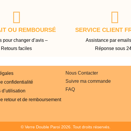
AIT OU REMBOURSÉ
SERVICE CLIENT F
s pour changer d’avis –
Assistance par emails
Retours faciles
Réponse sous 2
Nous Contacter
légales
Suivre ma commande
e confidentialité
FAQ
d’utilisation
de retour et de remboursement
© Verre Double Paroi 2026. Tout droits réservés.