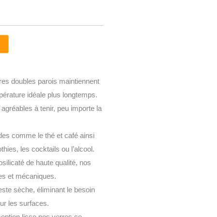
es doubles parois maintiennent
pérature idéale plus longtemps.
agréables à tenir, peu importe la
es comme le thé et café ainsi
hies, les cocktails ou l’alcool.
silicaté de haute qualité, nos
es et mécaniques.
este sèche, éliminant le besoin
ur les surfaces.
eption lisse nos verres se