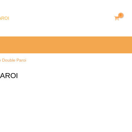
through
24.90 €
AROI
e Double Paroi
PAROI