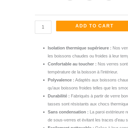
Bière
Double
Paroi
ADD TO CART
quantity
Isolation thermique supérieure :
Nos verr
les boissons chaudes ou froides à leur tem
Confortable au toucher :
Nos verres sont 
température de la boisson à l’intérieur.
Polyvalence :
Adaptés aux boissons chaud
qu’aux boissons froides telles que les smoot
Durabilité :
Fabriqués à partir de verre boro
tasses sont résistants aux chocs thermiqu
Sans condensation :
La paroi extérieure r
de sous-verres et évitant les traces d’eau s
Facilement nettoyable :
Grâce à leur conc