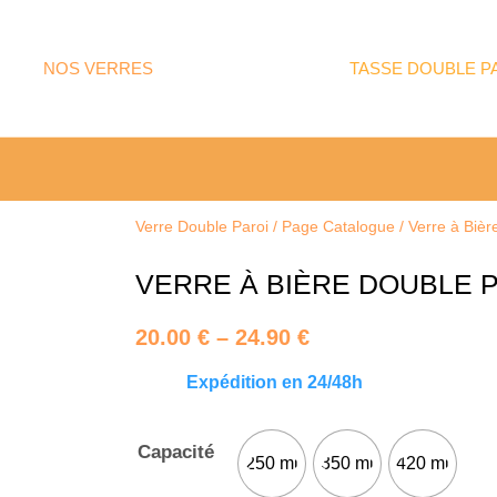
NOS VERRES
TASSE DOUBLE P
Verre Double Paroi
/
Page Catalogue
/
Verre à Bièr
VERRE À BIÈRE DOUBLE 
20.00
€
–
24.90
€
Price
Expédition en 24/48h
range:
20.00 €
through
Capacité
Verre
250 ml
350 ml
420 ml
24.90 €
à