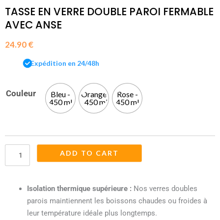
TASSE EN VERRE DOUBLE PAROI FERMABLE
AVEC ANSE
24.90
€
Expédition en 24/48h
Couleur
Bleu -
Orange
Rose -
Tasse
450 ml
- 450 ml
450 ml
En
Verre
Double
Paroi
ADD TO CART
Fermable
Avec
Anse
Isolation thermique supérieure :
Nos verres doubles
quantity
parois maintiennent les boissons chaudes ou froides à
leur température idéale plus longtemps.