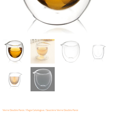
Verre Double Paroi
/
Page Catalogue
/
Saucière Verre Double Paroi