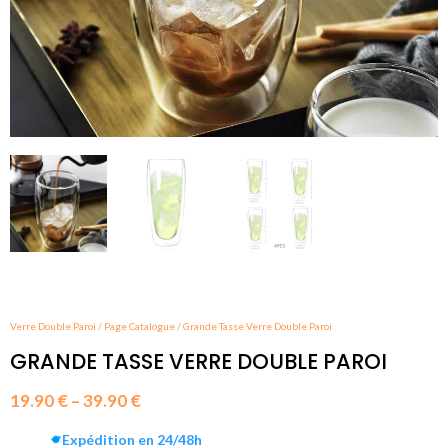
Verre Double Paroi
/
Page Catalogue
/
Grande Tasse Verre Double Paroi
GRANDE TASSE VERRE DOUBLE PAROI
19.90
€
–
39.90
€
Price
Expédition en 24/48h
range: