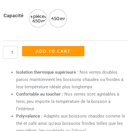
19.90 €
through
Capacité
4 pièces
Grande
650 ml
39.90 €
- 650 ml
Tasse
Verre
Double
Paroi
ADD TO CART
quantity
Isolation thermique supérieure :
Nos verres doubles
parois maintiennent les boissons chaudes ou froides à
leur température idéale plus longtemps.
Confortable au toucher :
Nos verres sont agréables à
tenir, peu importe la température de la boisson à
l’intérieur.
Polyvalence :
Adaptés aux boissons chaudes comme le
thé et café ainsi qu’aux boissons froides telles que les
smoothies, les cocktails ou l’alcool.